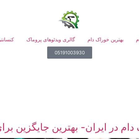
م
بهترین خوراک دام
گالری ویدئوهای پروماک
کنسانتر
05191003930
 دام در ایران- بهترین جایگزین بر