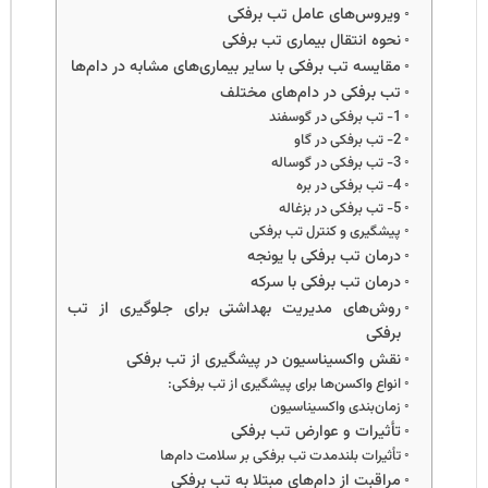
ویروس‌های عامل تب برفکی
همه
نحوه انتقال بیماری تب برفکی
چیز
مقایسه تب برفکی با سایر بیماری‌های مشابه در دام‌ها
درباره
تب برفکی در دام‌های مختلف
اسیدوز
شکمبه
1- تب برفکی در گوسفند
گاو و
2- تب برفکی در گاو
گوسفن
3- تب برفکی در گوساله
بیشتر
4- تب برفکی در بره
بخوانید
5- تب برفکی در بزغاله
پیشگیری و کنترل تب برفکی
درمان تب برفکی با یونجه
ایا
درمان تب برفکی با سرکه
استفاد
از آرد
روش‌های مدیریت بهداشتی برای جلوگیری از تب
گندم د
برفکی
جیره
نقش واکسیناسیون در پیشگیری از تب برفکی
غذایی
گوسفن
انواع واکسن‌ها برای پیشگیری از تب برفکی:
مجاز
زمان‌بندی واکسیناسیون
است؟
تأثیرات و عوارض تب برفکی
بیشتر
تأثیرات بلندمدت تب برفکی بر سلامت دام‌ها
بخوانید
مراقبت از دام‌های مبتلا به تب برفکی