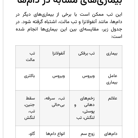
یماری‌های مشابه در دام‌ها
ین تب ممکن است با برخی از بیماری‌های دیگر در
م‌ها، مانند آنفولانزا و تب مالت، اشتباه گرفته شود. در
دول زیر، مقایسه‌ای بین این بیماری‌ها انجام شده
ست:
بیماری
تب برفکی
آنفولانزا
تب
مالت
عامل
ویروس
ویروس
باکتری
بیماری
علائم
زخم‌های
تب، سرفه،
سقط
دهانی و
بی‌حالی
جنین،
پوستی،
تب،
لنگش، تب
لنگش
دام‌های
زوج سم
انواع دام‌ها
گاو،