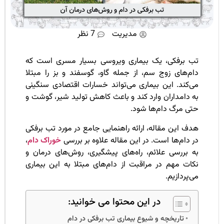
تب برف
چند رو
طول
مدیریت
7 نظر
می‌کش
–
سریع‌ت
ب برفکی، یک بیماری ویروسی بسیار مسری است که
راه کوت
ام‌های زوج سم، از جمله گاو، گوسفند و بز را مبتلا
کردن ا
ی‌کند. این بیماری می‌تواند خسارات اقتصادی سنگینی
دوره
 دامداران وارد کند و باعث کاهش تولید شیر، گوشت و
بیشتر
تی مرگ دام‌ها شود.
بخوانید
ف این مقاله، ارائه راهنمایی جامع در مورد تب برفکی
درمان 
 دام‌ها است. در این مقاله علاوه بر بررسی
خوراک دام
،
برفکی 
ه بررسی علائم، راه‌های پیشگیری، روش‌های درمان و
دام ها
[بررسی
کات مهم در مراقبت از دام‌های مبتلا به این بیماری
راه ها
‌پردازیم.
انتقال 
پیشگیر
در این محتوا می خوانید:
بیشتر
بخوانید
تاریخچه و شیوع بیماری تب برفکی در دام