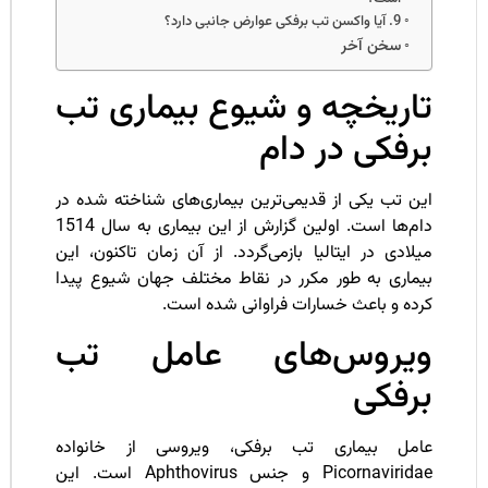
9. آیا واکسن تب برفکی عوارض جانبی دارد؟
سخن آخر
اریخچه و شیوع بیماری تب
رفکی در دام
ین تب یکی از قدیمی‌ترین بیماری‌های شناخته شده در
دام‌ها است. اولین گزارش از این بیماری به سال 1514
لادی در ایتالیا بازمی‌گردد. از آن زمان تاکنون، این
یماری به طور مکرر در نقاط مختلف جهان شیوع پیدا
رده و باعث خسارات فراوانی شده است.
یروس‌های عامل تب
رفکی
امل بیماری تب برفکی، ویروسی از خانواده
Picornaviridae و جنس Aphthovirus است. این