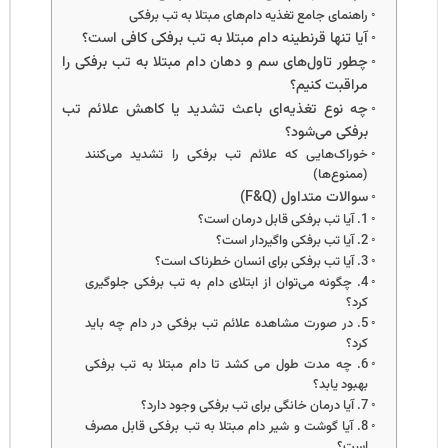
راهنمای جامع تغذیه دام‌های مبتلا به تب برفکی
آیا تنها قرنطینه دام مبتلا به تب برفکی کافی است؟
جایگزی
علوفه
چطور تاول‌های سم و دهان دام مبتلا به تب برفکی را
در
مراقبت کنیم؟
خوراک
چه نوع تغذیه‌ای باعث تشدید یا کاهش علائم تب
دام
برفکی می‌شود؟
بیشتر
خوراک‌هایی که علائم تب برفکی را تشدید می‌کنند
بخوانید
(ممنوع‌ها)
سوالات متداول (F&Q)
1. آیا تب برفکی قابل درمان است؟
2. آیا تب برفکی واگیردار است؟
3. آیا تب برفکی برای انسان خطرناک است؟
4. چگونه می‌توان از ابتلای دام به تب برفکی جلوگیری
کرد؟
5. در صورت مشاهده علائم تب برفکی در دام چه باید
کرد؟
6. چه مدت طول می کشد تا دام مبتلا به تب برفکی
بهبود یابد؟
7. آیا درمان خانگی برای تب برفکی وجود دارد؟
8. آیا گوشت و شیر دام مبتلا به تب برفکی قابل مصرف
است؟