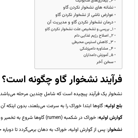
۴_ بیماری‌های متابولیک
نشانه های نشخوار نکردن گاو
عوارض ناشی از نشخوار نکردن گاو
درمان نشخوار نکردن گاو و مدیریت آن
۱_ بررسی و تشخیص علت نشخوار نکردن گاو
۲_ اصلاح رژیم غذایی دام
۳_ کاهش استرس محیطی
۴_ مشاوره دامپزشکی
۵_ آموزش دامداران
سخن آخر
فرآیند نشخوار گاو چگونه است؟
نشخوار یک فرآیند پیچیده است که شامل چندین مرحله می‌باشد:
بلع اولیه
: گاوها ابتدا خوراک را به سرعت می‌بلعند، بدون اینکه آن 
گوارش اولیه
: خوراک در شکمبه (rumen) گاوها شروع به تخمیر و گوارش می‌شود.
نشخوار
: پس از گوارش اولیه، خوراک به دهان برمی‌گردد تا دوباره 