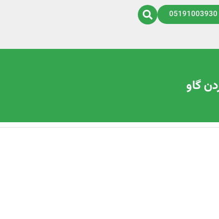
05191003930
دن گاو